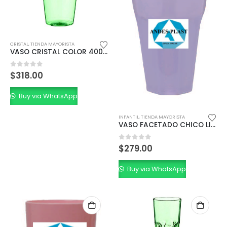
CRISTAL
,
TIENDA MAYORISTA
VASO CRISTAL COLOR 400 ml
0
out of 5
$
318.00
Buy via WhatsApp
INFANTIL
,
TIENDA MAYORISTA
VASO FACETADO CHICO LIVIANO 330 CC.
0
out of 5
$
279.00
Buy via WhatsApp