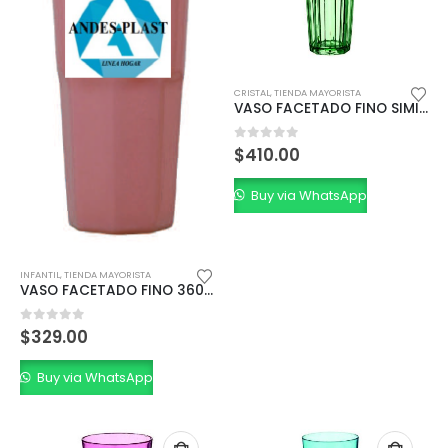
CRISTAL
,
TIENDA MAYORISTA
VASO FACETADO FINO SIMIL VIDRIO CRISTAL 360cc.
0
out of 5
$
410.00
Buy via WhatsApp
INFANTIL
,
TIENDA MAYORISTA
VASO FACETADO FINO 360 CC.
0
out of 5
$
329.00
Buy via WhatsApp