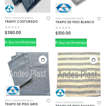
TEXTIL
,
TIENDA MAYORISTA
TEXTIL
,
TIENDA MAYORISTA
TRAPO COSTURADO
TRAPO DE PISO BLANCO
0
out of 5
$
360.00
0
out of 5
$
510.00
Buy via WhatsApp
Buy via WhatsApp
TEXTIL
,
TIENDA MAYORISTA
TEXTIL
,
TIENDA MAYORISTA
TRAPO DE PISO GRIS