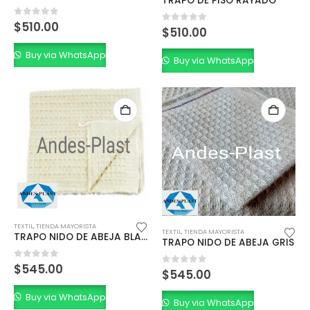
TRAPO DE PISO RAYADO
0
out of 5
$
510.00
0
out of 5
$
510.00
Buy via WhatsApp
Buy via WhatsApp
TEXTIL
,
TIENDA MAYORISTA
TEXTIL
,
TIENDA MAYORISTA
TRAPO NIDO DE ABEJA BLANCO
TRAPO NIDO DE ABEJA GRIS
0
out of 5
$
545.00
0
out of 5
$
545.00
Buy via WhatsApp
Buy via WhatsApp