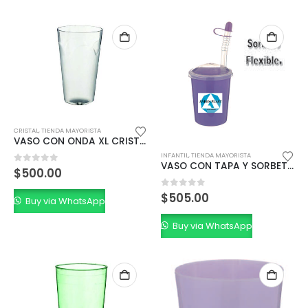
CRISTAL
,
TIENDA MAYORISTA
VASO CON ONDA XL CRISTAL 650cc.
INFANTIL
,
TIENDA MAYORISTA
VASO CON TAPA Y SORBETE 300 CC.
0
out of 5
$
500.00
0
out of 5
$
505.00
Buy via WhatsApp
Buy via WhatsApp