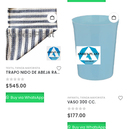
TEXTIL
,
TIENDA MAYORISTA
TRAPO NIDO DE ABEJA RAYADO
0
out of 5
$
545.00
Buy via WhatsApp
INFANTIL
,
TIENDA MAYORISTA
VASO 300 CC.
0
out of 5
$
177.00
Buy via WhatsApp