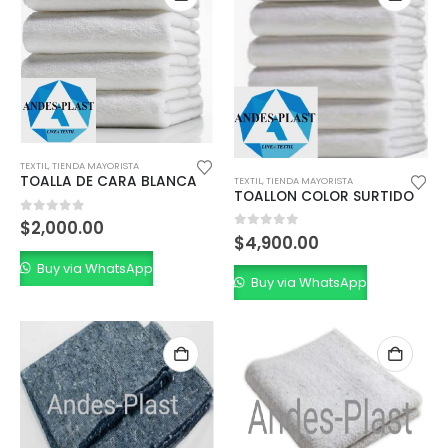
TEXTIL
,
TIENDA MAYORISTA
TOALLA DE CARA BLANCA
TEXTIL
,
TIENDA MAYORISTA
TOALLON COLOR SURTIDO
0
out of 5
$
2,000.00
0
out of 5
$
4,900.00
Buy via WhatsApp
Buy via WhatsApp