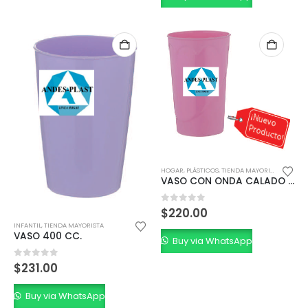
HOGAR
,
PLÁSTICOS
,
TIENDA MAYORISTA
VASO CON ONDA CALADO 500 CC.
0
out of 5
$
220.00
INFANTIL
,
TIENDA MAYORISTA
VASO 400 CC.
Buy via WhatsApp
0
out of 5
$
231.00
Buy via WhatsApp