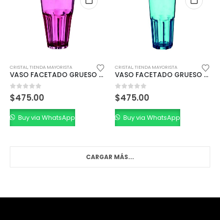
CRISTAL
,
TIENDA MAYORISTA
CRISTAL
,
TIENDA MAYORISTA
VASO FACETADO GRUESO CRISTAL 330cc.
VASO FACETADO GRUESO SIMIL VIDRIO CRISTAL 360cc.
0
out of 5
0
out of 5
$
475.00
$
475.00
Buy via WhatsApp
Buy via WhatsApp
CARGAR MÁS...