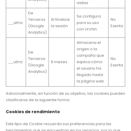
visitas
De
Se configura
Terceros
Al finalizar
No
__utmc
para su uso
(Google
la sesión
Exenta
con Urchin
Analytics)
Almacena el
origen o la
De
campaña que
Terceros
No
__utmz
6 meses
explica cómo
(Google
Exenta
el usuario ha
Analytics)
llegado hasta
la página web
Adicionalmente, en función de su objetivo, las cookies pueden
clasificarse de la siguiente forma:
Cookies de rendimiento
Este tipo de Cookie recuerda sus preferencias para las
herramientas que se encuentran en los servicios, por lo que