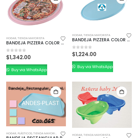
HOGAR
,
TIENDA MAYORISTA
HOGAR
,
TIENDA MAYORISTA
BANDEJA PIZZERA COLOR SIN LAMINA 35 cm.
BANDEJA PIZZERA COLOR CON LAMINA 35cm.
0
out of 5
$
1,224.00
0
out of 5
$
1,342.00
Buy via WhatsApp
Buy via WhatsApp
HOGAR
,
PLÁSTICOS
,
TIENDA MAYORISTA
HOGAR
,
TIENDA MAYORISTA