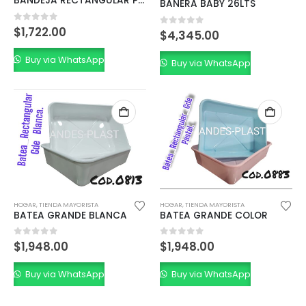
BANDEJA RECTANGULAR PASTEL
BAÑERA BABY 26LTS
0
out of 5
$
1,722.00
0
out of 5
$
4,345.00
Buy via WhatsApp
Buy via WhatsApp
HOGAR
,
TIENDA MAYORISTA
HOGAR
,
TIENDA MAYORISTA
BATEA GRANDE BLANCA
BATEA GRANDE COLOR
0
out of 5
0
out of 5
$
1,948.00
$
1,948.00
Buy via WhatsApp
Buy via WhatsApp