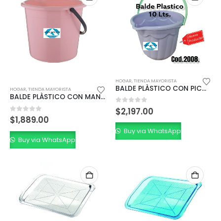
HOGAR
,
TIENDA MAYORISTA
BALDE PLÀSTICO CON PICO Y MANIJA 10 Lts.
HOGAR
,
TIENDA MAYORISTA
BALDE PLÀSTICO CON MANIJA 9 Lts.
0
out of 5
$
2,197.00
0
out of 5
$
1,889.00
Buy via WhatsApp
Buy via WhatsApp