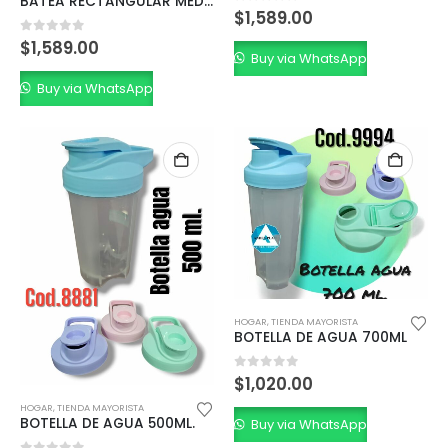
BATEA RECTANGULAR MEDIANA BLANCA
0
out of 5
$
1,589.00
0
out of 5
$
1,589.00
Buy via WhatsApp
Buy via WhatsApp
HOGAR
,
TIENDA MAYORISTA
BOTELLA DE AGUA 700ML
0
out of 5
$
1,020.00
HOGAR
,
TIENDA MAYORISTA
BOTELLA DE AGUA 500ML.
Buy via WhatsApp