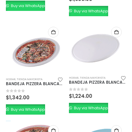
Buy via WhatsApp
Buy via WhatsApp
HOGAR
,
TIENDA MAYORISTA
HOGAR
,
TIENDA MAYORISTA
BANDEJA PIZZERA BLANCA SIN LAMINA 35cm.
BANDEJA PIZZERA BLANCA CON LAMINA 35 cm.
0
out of 5
$
1,224.00
0
out of 5
$
1,342.00
Buy via WhatsApp
Buy via WhatsApp