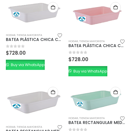
HOGAR
,
TIENDA MAYORISTA
BATEA PLÁSTICA CHICA CARNICERA BLANCA
HOGAR
,
TIENDA MAYORISTA
BATEA PLÁSTICA CHICA COLOR
0
out of 5
$
728.00
0
out of 5
$
728.00
Buy via WhatsApp
Buy via WhatsApp
HOGAR
,
TIENDA MAYORISTA
BATEA RECTANGULAR MEDIANA COLOR
HOGAR
,
TIENDA MAYORISTA