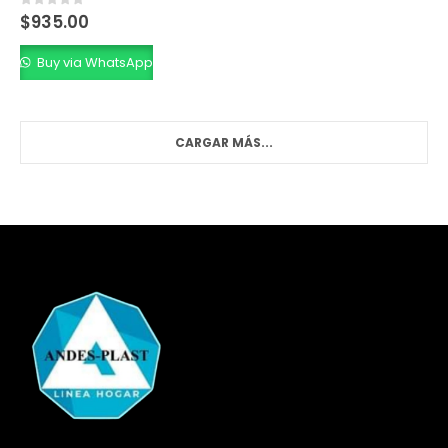
0
out of 5
$
935.00
Buy via WhatsApp
CARGAR MÁS...