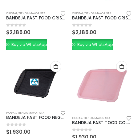
CRISTAL
,
TIENDA MAYORISTA
CRISTAL
,
TIENDA MAYORISTA
BANDEJA FAST FOOD CRISTAL
BANDEJA FAST FOOD CRISTAL COLOR
0
out of 5
0
out of 5
$
2,185.00
$
2,185.00
Buy via WhatsApp
Buy via WhatsApp
HOGAR
,
TIENDA MAYORISTA
BANDEJA FAST FOOD NEGRA
HOGAR
,
TIENDA MAYORISTA
BANDEJA FAST TOOD COLOR
0
out of 5
$
1,930.00
0
out of 5
$
1,930.00