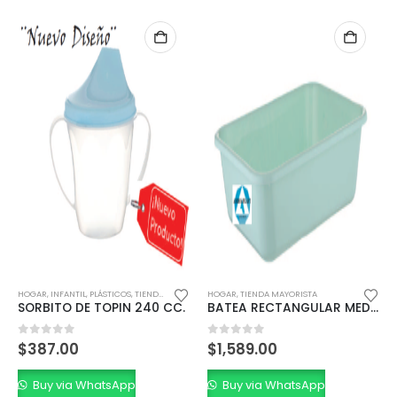
NFANTIL
,
PLÁSTICOS
,
TIENDA MAYORISTA
HOGAR
,
TIENDA MAYORISTA
HOGAR
,
TIEN
TO DE TOPIN 240 CC.
BATEA RECTANGULAR MEDIANA COLOR
ENSALAD
 of 5
0
out of 5
0
out o
.00
$
1,589.00
$
410.0
 via WhatsApp
Buy via WhatsApp
Buy vi