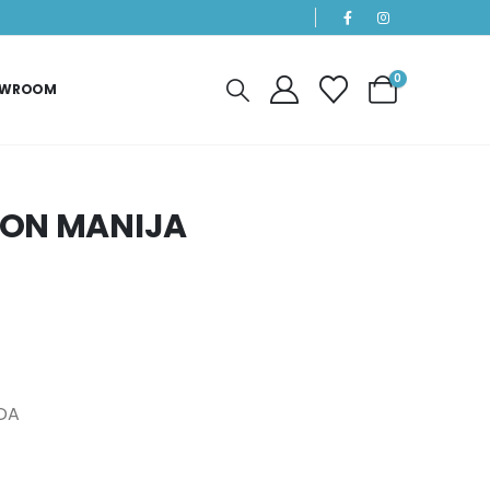
0
OWROOM
CON MANIJA
DA