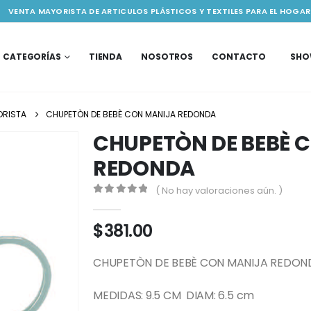
VENTA MAYORISTA DE ARTICULOS PLÁSTICOS Y TEXTILES PARA EL HOGAR
CATEGORÍAS
TIENDA
NOSOTROS
CONTACTO
SH
ORISTA
CHUPETÒN DE BEBÈ CON MANIJA REDONDA
CHUPETÒN DE BEBÈ 
REDONDA
( No hay valoraciones aún. )
0
out of 5
$
381.00
CHUPETÒN DE BEBÈ CON MANIJA REDON
MEDIDAS: 9.5 CM DIAM: 6.5 cm