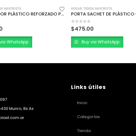
DA MAYORISTA
HOGAR
,
INFANTIL
,
PLÁSTICOS
,
TIENDA MAYO
PORTA SACHET DE PLÀSTICO CON AZA 1 Lt.
 5
0
out of 5
0
$
584.00
via WhatsApp
Buy via WhatsApp
Links útiles
1097
Inicio
6430 Munro, Bs.As
Categorías
last.com.ar
Tienda