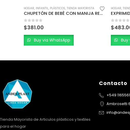
RISTA
HOGAR
,
TIENDA MAYORISTA
HOGAR
,
TIEN
CHUPETÒN DE BEBÈ CON MANIJA REDONDA
EXPRIMIDOR PLÀSTICO REFORZADO PARA CÌTRICOS 500 CC.
0
out of 5
0
out of
$
483.00
$
475.0
Buy via WhatsApp
Buy 
Contacto
+549 116556
Ambrosetti 
info@andesp
Tienda Mayorista de Articulos plásticos y textiles
para el hogar