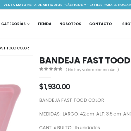
VENTA MAYORISTA DE ARTICULOS PLÁSTICOS Y TEXTILES PARA EL HOGAR
CATEGORÍAS
TIENDA
NOSOTROS
CONTACTO
SH
AST TOOD COLOR
BANDEJA FAST TOOD
( No hay valoraciones aún. )
0
out of 5
$
1,930.00
BANDEJA FAST TOOD COLOR
MEDIDAS : LARGO: 42 cm ALT: 3,5 cm AN
CANT. x BULTO : 15 unidades