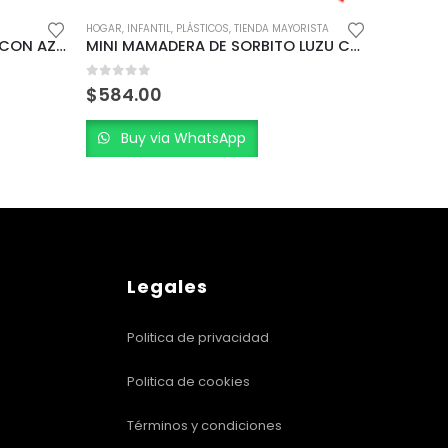
RISTA
HOGAR
,
TIENDA MAYORISTA
HOGAR
,
TIE
MINI MAMADERA DE SORBITO LUZU CON TETINA 240 CC.
PALA DE RESIDUO CLÀSICA CON AGARRE
0
out of 5
0
out o
$
479.00
$
1,630
Buy via WhatsApp
Buy
Legales
Politica de privacidad
Politica de cookies
Términos y condiciones