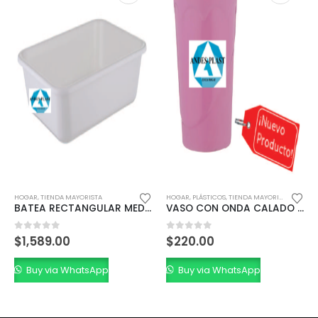
IENDA MAYORISTA
HOGAR
,
PLÁSTICOS
,
TIENDA MAYORISTA
HOGAR
,
TIEN
BATEA RECTANGULAR MEDIANA BLANCA
VASO CON ONDA CALADO 500 CC.
 of 5
0
out of 5
0
out o
89.00
$
220.00
$
1,027.
 via WhatsApp
Buy via WhatsApp
Buy vi