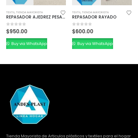
TEXTIL
,
TIENDA MAYORISTA
TEXTIL
,
TIENDA MAYORISTA
REPASADOR AJEDREZ PESADO
REPASADOR RAYADO
0
out of 5
0
out of 5
$
950.00
$
600.00
Buy via WhatsApp
Buy via WhatsApp
Tienda Mayorista de Articulos plásticos y textiles para el hogar