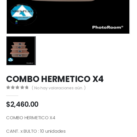
COMBO HERMETICO X4
( No hay valoraciones aún. )
0
out of 5
$
2,460.00
COMBO HERMETICO X4
CANT. x BULTO : 10 unidades