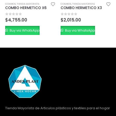
COMBOS
,
TIENDA MAYORISTA
COMBOS
,
TIENDA MAYORISTA
C
COMBO HERMETICO X6
COMBO HERMETICO X3
C
0
out of 5
0
out of 5
0
$
4,755.00
$
2,015.00
Buy via WhatsApp
Buy via WhatsApp
Tienda Mayorista de Articulos plásticos y textiles para el hogar