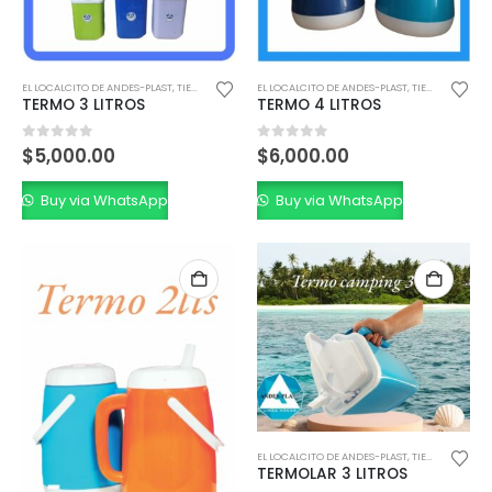
EL LOCALCITO DE ANDES-PLAST
,
TIENDA MINORISTA
EL LOCALCITO DE ANDES-PLAST
,
TIENDA MINORISTA
TERMO 3 LITROS
TERMO 4 LITROS
0
out of 5
0
out of 5
$
5,000.00
$
6,000.00
Buy via WhatsApp
Buy via WhatsApp
EL LOCALCITO DE ANDES-PLAST
,
TIENDA MINORISTA
TERMOLAR 3 LITROS