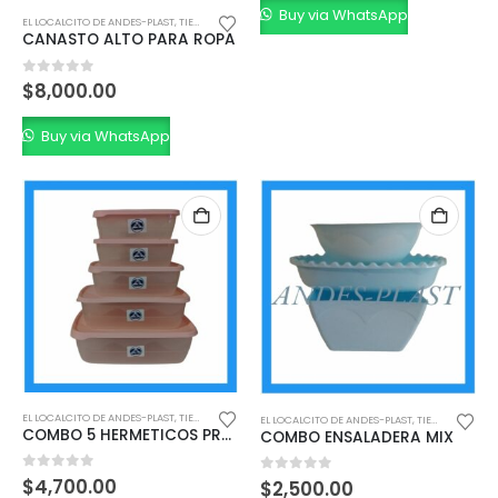
Buy via WhatsApp
EL LOCALCITO DE ANDES-PLAST
,
TIENDA MINORISTA
CANASTO ALTO PARA ROPA
0
out of 5
$
8,000.00
Buy via WhatsApp
EL LOCALCITO DE ANDES-PLAST
,
TIENDA MINORISTA
EL LOCALCITO DE ANDES-PLAST
,
TIENDA MINORISTA
COMBO 5 HERMETICOS PREMIUM
COMBO ENSALADERA MIX
0
out of 5
$
4,700.00
0
out of 5
$
2,500.00