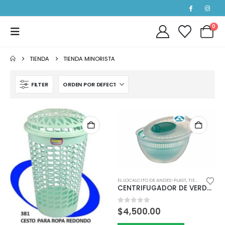
0
TIENDA
TIENDA MINORISTA
FILTER
EL LOCALCITO DE ANDES-PLAST
,
TIENDA MINORISTA
CENTRIFUGADOR DE VERDURA
0
out of 5
$
4,500.00