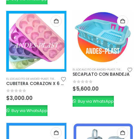
EL LOCALCITO DE ANDES-PLAST
,
TIENDA MINORISTA
SECAPLATO CON BANDEJA
EL LOCALCITO DE ANDES-PLAST
,
TIENDA MINORISTA
CUBETERA CORAZON X 6 UNIDADES
0
out of 5
$
5,600.00
0
out of 5
$
3,000.00
Buy via WhatsApp
Buy via WhatsApp