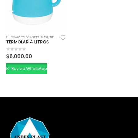
EL LOCALCITO DE ANDES-PLAST
,
TIENDA MINORISTA
TERMOLAR 4 LITROS
0
out of 5
$
6,000.00
Buy via WhatsApp