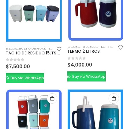
EL LOCALCITO DE ANDES-PLAST
,
TIENDA MINORISTA
EL LOCALCITO DE ANDES-PLAST
,
TIENDA MINORISTA
TERMO 2 LITROS
TACHO DE RESIDUO 15LTS A PEDAL
0
out of 5
$
4,000.00
0
out of 5
$
7,500.00
Buy via WhatsApp
Buy via WhatsApp